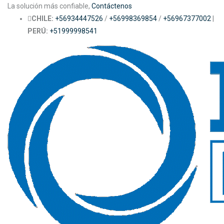
Skip
La solución más confiable,
Contáctenos
to
CHILE:
+56934447526
/
+56998369854
/
+56967377002
|
main
PERÚ:
+51999998541
content