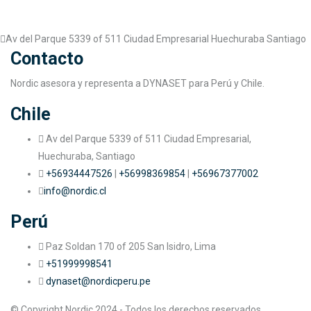
Av del Parque 5339 of 511 Ciudad Empresarial Huechuraba Santiago
Contacto
Nordic asesora y representa a DYNASET para Perú y Chile.
Chile
Av del Parque 5339 of 511 Ciudad Empresarial,
Huechuraba, Santiago
+56934447526
|
+56998369854
|
+56967377002
info@nordic.cl
Perú
Paz Soldan 170 of 205 San Isidro, Lima
+51999998541
dynaset@nordicperu.pe
© Copyright Nordic 2024 - Todos los derechos reservados