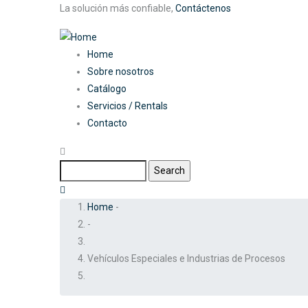
Skip
La solución más confiable,
Contáctenos
to
main
Main
Home
content
Sobre nosotros
navigation
Catálogo
Servicios / Rentals
Contacto
Search
Breadcrumb
Home
-
-
Vehículos Especiales e Industrias de Procesos