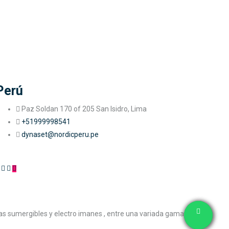
Perú
Paz Soldan 170 of 205 San Isidro, Lima
+51999998541
dynaset@nordicperu.pe
as sumergibles y electro imanes , entre una variada gama de