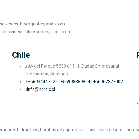
also videos, blockquotes, and so on.
ut also videos, blockquotes, and so on.
Chile
.
Av del Parque 5339 of 511 Ciudad Empresarial,
Huechuraba, Santiago
+56934447526
|
+56998369854
|
+56967377002
info@nordic.cl
neradores hidráulicos, bombas de agua alta presion, compresores, bomb