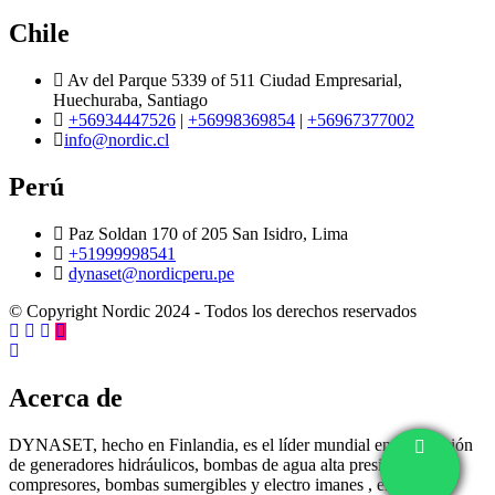
Chile
Av del Parque 5339 of 511 Ciudad Empresarial,
Huechuraba, Santiago
+56934447526
|
+56998369854
|
+56967377002
info@nordic.cl
Perú
Paz Soldan 170 of 205 San Isidro, Lima
+51999998541
dynaset@nordicperu.pe
© Copyright Nordic 2024 - Todos los derechos reservados
Acerca de
DYNASET, hecho en Finlandia, es el líder mundial en fabricación
de generadores hidráulicos, bombas de agua alta presion,
compresores, bombas sumergibles y electro imanes , entre una