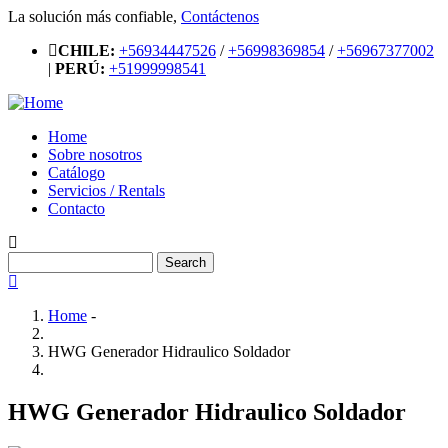
Skip
La solución más confiable,
Contáctenos
to
CHILE:
+56934447526
/
+56998369854
/
+56967377002
main
|
PERÚ:
+51999998541
content
Home
Sobre nosotros
Main
Catálogo
navigation
Servicios / Rentals
Contacto
Search
Home
-
Breadcrumb
HWG Generador Hidraulico Soldador
HWG Generador Hidraulico Soldador